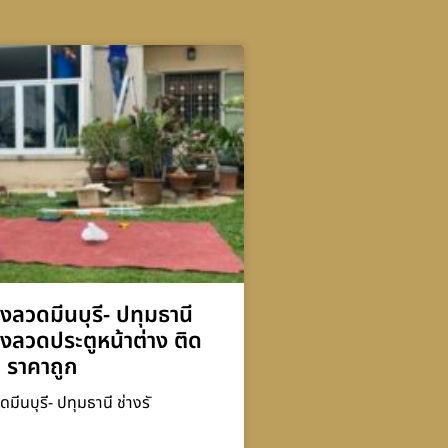
ุ้งลวดมีนบุรี- ปทุมธานี
ุ้งลวดประตูหน้าต่าง ติด
ว ราคาถูก
ดมีนบุรี- ปทุมธานี ช่างรั