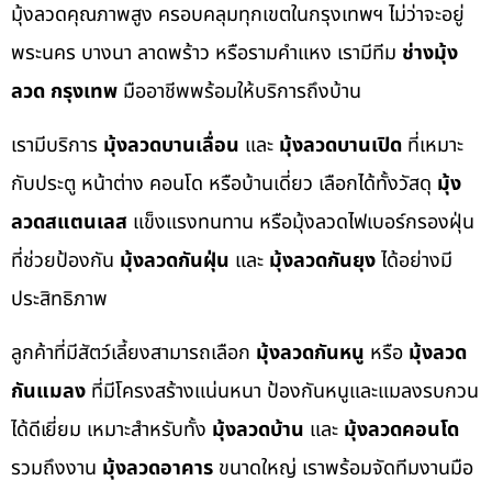
มุ้งลวดคุณภาพสูง ครอบคลุมทุกเขตในกรุงเทพฯ ไม่ว่าจะอยู่
พระนคร บางนา ลาดพร้าว หรือรามคำแหง เรามีทีม
ช่างมุ้ง
ลวด กรุงเทพ
มืออาชีพพร้อมให้บริการถึงบ้าน
เรามีบริการ
มุ้งลวดบานเลื่อน
และ
มุ้งลวดบานเปิด
ที่เหมาะ
กับประตู หน้าต่าง คอนโด หรือบ้านเดี่ยว เลือกได้ทั้งวัสดุ
มุ้ง
ลวดสแตนเลส
แข็งแรงทนทาน หรือมุ้งลวดไฟเบอร์กรองฝุ่น
ที่ช่วยป้องกัน
มุ้งลวดกันฝุ่น
และ
มุ้งลวดกันยุง
ได้อย่างมี
ประสิทธิภาพ
ลูกค้าที่มีสัตว์เลี้ยงสามารถเลือก
มุ้งลวดกันหนู
หรือ
มุ้งลวด
กันแมลง
ที่มีโครงสร้างแน่นหนา ป้องกันหนูและแมลงรบกวน
ได้ดีเยี่ยม เหมาะสำหรับทั้ง
มุ้งลวดบ้าน
และ
มุ้งลวดคอนโด
รวมถึงงาน
มุ้งลวดอาคาร
ขนาดใหญ่ เราพร้อมจัดทีมงานมือ