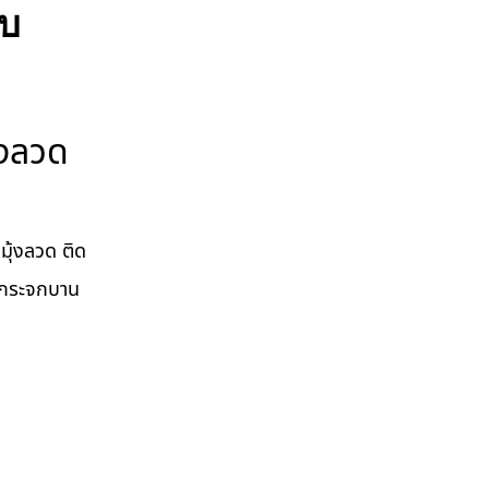
ับ
้งลวด
มุ้งลวด ติด
ั้งกระจกบาน