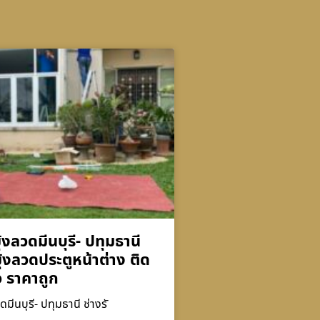
ุ้งลวดมีนบุรี- ปทุมธานี
ุ้งลวดประตูหน้าต่าง ติด
็ว ราคาถูก
ดมีนบุรี- ปทุมธานี ช่างรั