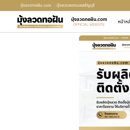
มุ้งลวดทอฝัน.com
: มุ้งลวดสแตนเลสธัญบุรี
มุ้งลวดทอฝัน.com
หน้าหล
OFFICIAL WEBSITE