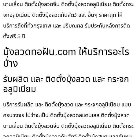
บานเลื่อน ติดตั้งมุ้งลวดจีบ ติดตั้งมุ้งลวดอลูมิเนียม ติดตั้งกระ
จกอลูมิเนียม ติดตั้งมุ้งลวดกันสัตว์ และ อื่นๆ ราคาถูก ให้
บริการถึงที่ทั่วกรุงเทพ และ ปริมณฑล รับประกันหลังการติด
ตั้งฟรี 5 ปี
มุ้งลวดทอฝัน.com ให้บริการอะไร
บ้าง
รับผลิต และ ติดตั้งมุ้งลวด และ กระจก
อลูมิเนียม
บริการรับผลิต และ ติดตั้งมุ้งลวด และ กระจกอลูมิเนียม แบบ
ครบวงจร ไม่ว่าจะเป็น ติดตั้งมุ้งลวดสแตนเลส ติดตั้งมุ้งลวด
บานเลื่อน ติดตั้งมุ้งลวดจีบ ติดตั้งมุ้งลวดอลูมิเนียม ติดตั้งกระ
จกอลูมิเนียม ติดตั้งมุ้งลวดกันสัตว์ ติดตั้งมุ้งสแตนเลสกันหนู