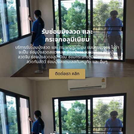
รับซ่อมมุ้งลวด และ
กระจกอลูมิเนียม
บริการรับซ่อมมุ้งลวด และ กระจกอลูมิเนียม แบบครบวงจร ไม่ว่า
จะเป็น ซ่อมมุ้งลวดสแตนเลส ซ่อมมุ้งลวดบานเลื่อน ซ่อมมุ้ง
ลวดจีบ ซ่อมมุ้งลวดอลูมิเนียม ซ่อมกระจกอลูมิเนียม ซ่อมมุ้ง
ลวดกันสัตว์ ซ่อมมุ้งสแตนเลสกันหนูกัด และ อื่นๆ
ติดต่อเรา คลิก