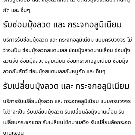
กัด และ อื่นๆ
รับซ่อมมุ้งลวด และ กระจกอลูมิเนียม
บริการรับซ่อมมุ้งลวด และ กระจกอลูมิเนียม แบบครบวงจร ไม่
ว่าจะเป็น ซ่อมมุ้งลวดสแตนเลส ซ่อมมุ้งลวดบานเลื่อน ซ่อมมุ้ง
ลวดจีบ ซ่อมมุ้งลวดอลูมิเนียม ซ่อมกระจกอลูมิเนียม ซ่อมมุ้ง
ลวดกันสัตว์ ซ่อมมุ้งสแตนเลสกันหนูกัด และ อื่นๆ
รับเปลี่ยนมุ้งลวด และ กระจกอลูมิเนียม
บริการรับเปลี่ยนมุ้งลวด และ กระจกอลูมิเนียม แบบครบวงจร
ไม่ว่าจะเป็น รับเปลี่ยนมุ้งลวด รับเปลี่ยนล้อมุ้งบานเลื่อน รับ
เปลี่ยนกระจกแตก รับเปลี่ยนโช๊คบานสวิง รับเปลี่ยนล้อกระจก
บานแขวน