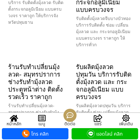
กระจกอลูมิเนียม
บริการ รับติดตั้งมุ้งลวด รับติด
แบบครบวงจร
ตั้งกระจกอลูมิเนียม แบบครบ
วงจร ราคาถูก ให้บริการจัง
รับติดตั้งมุ้งลวดจีบบางบัวทอง
หวัดปทุมธาน
บริการรับติดตั้ง ซ่อม เปลี่ยน
มุ้งลวด และ กระจกอลูมิเนียม
แบบครบวงจร ราคาถูก ให้
บริการทั่วก
ร้านรับทำเปลี่ยนมุ้ง
รับผลิตมุ้งลวด
ลวด- สมุทรปราการ
ปทุมวัน บริการรับติด
ช่างรับทำมุ้งลวด
ตั้งมุ้งลวด และ กระ
ประตูหน้าต่าง ติดตั้ง
จกอลูมิเนียม แบบ
รวดเร็ว ราคาถูก
ครบวงจร
ร้านรับทำเปลี่ยนมุ้งลวด-
รับผลิตมุ้งลวดปทุมวัน บริการ
สมุทรปราการ ช่างรับทำมุ้ง
รับติดตั้ง ซ่อม เปลี่ยนมุ้งลวด
ลวดประตูหน้าต่าง ติดตั้ง
และ กระจกอลูมิเนียม แบบ
หน้าหลัก
เมนู
ติดต่อ
แชร์
เพิ่มเติม
รวดเร็ว ราคาถูก — รับผลิต
ครบวงจร ราคาถูก ให้บริการ
มุ้งลวด ติดตั้งมุ้งล
ทั่วกรุงเทพ แ
โทร คลิก
แอดไลน์ คลิก