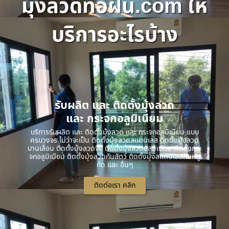
มุ้งลวดทอฝัน.com ให้
บริการอะไรบ้าง
รับผลิต และ ติดตั้งมุ้งลวด
และ กระจกอลูมิเนียม
บริการรับผลิต และ ติดตั้งมุ้งลวด และ กระจกอลูมิเนียม แบบ
ครบวงจร ไม่ว่าจะเป็น ติดตั้งมุ้งลวดสแตนเลส ติดตั้งมุ้งลวด
บานเลื่อน ติดตั้งมุ้งลวดจีบ ติดตั้งมุ้งลวดอลูมิเนียม ติดตั้งกระ
จกอลูมิเนียม ติดตั้งมุ้งลวดกันสัตว์ ติดตั้งมุ้งสแตนเลสกันหนู
กัด และ อื่นๆ
ติดต่อเรา คลิก