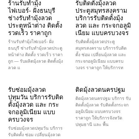
ร้านรับทำมุ้ง
รับติดตั้งมุ้งลวด
ไฟเบอร์- ฝั่งธนบุรี
ประตูสมุทรสงคราม
ช่างรับทำมุ้งลวด
บริการรับติดตั้งมุ้ง
ประตูหน้าต่าง ติดตั้ง
ลวด และ กระจกอลูมิ
รวดเร็ว ราคาถูก
เนียม แบบครบวงจร
ร้านรับทำมุ้งไฟเบอร์- ฝั่ง
รับติดตั้งมุ้งลวดประตู
ธนบุรี ช่างรับทำมุ้งลวดประตู
สมุทรสงคราม บริการรับติด
หน้าต่าง ติดตั้ง รวดเร็ว ราคา
ตั้ง ซ่อม เปลี่ยนมุ้งลวด และ
ถูก — รับผลิตมุ้งลวด ติดตั้งมุ้ง
กระจกอลูมิเนียม แบบครบ
ลวด แ
วงจร ราคาถูก ให้บริการท
รับซ่อมมุ้งลวด
ติดมุ้งลวดนครปฐม
ปทุมวัน บริการรับติด
ติดมุ้งลวดนครปฐม บริการ รับ
ตั้งมุ้งลวด และ กระ
ติดตั้งมุ้งลวด รับติดตั้งกระจก
จกอลูมิเนียม แบบ
อลูมิเนียม แบบครบวงจร
ราคาถูก ให้บริการจังหวัด
ครบวงจร
ปทุมธานี และ พื้น
รับซ่อมมุ้งลวดปทุมวัน บริการ
รับติดตั้ง ซ่อม เปลี่ยนมุ้งลวด