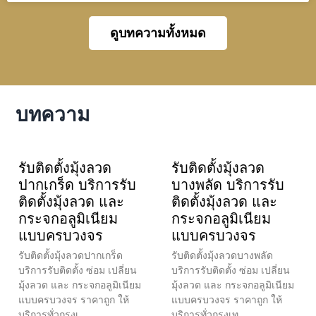
ดูบทความทั้งหมด
บทความ
รับติดตั้งมุ้งลวด
รับติดตั้งมุ้งลวด
ปากเกร็ด บริการรับ
บางพลัด บริการรับ
ติดตั้งมุ้งลวด และ
ติดตั้งมุ้งลวด และ
กระจกอลูมิเนียม
กระจกอลูมิเนียม
แบบครบวงจร
แบบครบวงจร
รับติดตั้งมุ้งลวดปากเกร็ด
รับติดตั้งมุ้งลวดบางพลัด
บริการรับติดตั้ง ซ่อม เปลี่ยน
บริการรับติดตั้ง ซ่อม เปลี่ยน
มุ้งลวด และ กระจกอลูมิเนียม
มุ้งลวด และ กระจกอลูมิเนียม
แบบครบวงจร ราคาถูก ให้
แบบครบวงจร ราคาถูก ให้
บริการทั่วกรุงเ
บริการทั่วกรุงเท