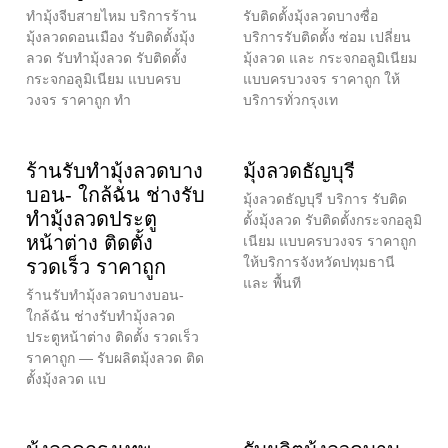
ทำมุ้งจีบสายไหม บริการร้าน
รับติดตั้งมุ้งลวดบางซื่อ
มุ้งลวดดอนเมือง รับติดตั้งมุ้ง
บริการรับติดตั้ง ซ่อม เปลี่ยน
ลวด รับทำมุ้งลวด รับติดตั้ง
มุ้งลวด และ กระจกอลูมิเนียม
กระจกอลูมิเนียม แบบครบ
แบบครบวงจร ราคาถูก ให้
วงจร ราคาถูก ทำ
บริการทั่วกรุงเท
ร้านรับทำมุ้งลวดบาง
มุ้งลวดธัญบุรี
บอน- ใกล้ฉัน ช่างรับ
มุ้งลวดธัญบุรี บริการ รับติด
ทำมุ้งลวดประตู
ตั้งมุ้งลวด รับติดตั้งกระจกอลูมิ
หน้าต่าง ติดตั้ง
เนียม แบบครบวงจร ราคาถูก
ให้บริการจังหวัดปทุมธานี
รวดเร็ว ราคาถูก
และ พื้นที
ร้านรับทำมุ้งลวดบางบอน-
ใกล้ฉัน ช่างรับทำมุ้งลวด
ประตูหน้าต่าง ติดตั้ง รวดเร็ว
ราคาถูก — รับผลิตมุ้งลวด ติด
ตั้งมุ้งลวด แบ