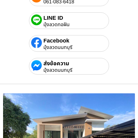
061-083-6418
LINE ID
มุ้งลวดทอฝัน
Facebook
มุ้งลวดนนทบุรี
ส่งข้อความ
มุ้งลวดนนทบุรี