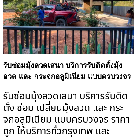
รับซ่อมมุ้งลวดเสนา บริการรับติดตั้งมุ้ง
ลวด และ กระจกอลูมิเนียม แบบครบวงจร
รับซ่อมมุ้งลวดเสนา บริการรับติด
ตั้ง ซ่อม เปลี่ยนมุ้งลวด และ กระ
จกอลูมิเนียม แบบครบวงจร ราคา
ถูก ให้บริการทั่วกรุงเทพ และ