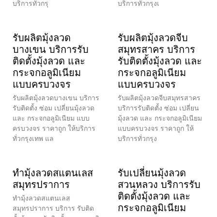
บริการทั่วกรุ
บริการทั่วกรุงเ
รับผลิตมุ้งลวด
รับผลิตมุ้งลวดจีบ
บางเขน บริการรับ
สมุทรสาคร บริการ
ติดตั้งมุ้งลวด และ
รับติดตั้งมุ้งลวด และ
กระจกอลูมิเนียม
กระจกอลูมิเนียม
แบบครบวงจร
แบบครบวงจร
รับผลิตมุ้งลวดบางเขน บริการ
รับผลิตมุ้งลวดจีบสมุทรสาคร
รับติดตั้ง ซ่อม เปลี่ยนมุ้งลวด
บริการรับติดตั้ง ซ่อม เปลี่ยน
และ กระจกอลูมิเนียม แบบ
มุ้งลวด และ กระจกอลูมิเนียม
ครบวงจร ราคาถูก ให้บริการ
แบบครบวงจร ราคาถูก ให้
ทั่วกรุงเทพ แล
บริการทั่วกรุง
ทำมุ้งลวดสแตนเลส
รับเปลี่ยนมุ้งลวด
สมุทรปราการ
สวนหลวง บริการรับ
ติดตั้งมุ้งลวด และ
ทำมุ้งลวดสแตนเลส
กระจกอลูมิเนียม
สมุทรปราการ บริการ รับติด