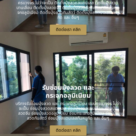
ครบวงจร ไม่ว่าจะเป็น ติดตั้งมุ้งลวดสแตนเลส ติดตั้งมุ้งลวด
บานเลื่อน ติดตั้งมุ้งลวดจีบ ติดตั้งมุ้งลวดอลูมิเนียม ติดตั้งกระ
จกอลูมิเนียม ติดตั้งมุ้งลวดกันสัตว์ ติดตั้งมุ้งสแตนเลสกันหนู
กัด และ อื่นๆ
ติดต่อเรา คลิก
รับซ่อมมุ้งลวด และ
กระจกอลูมิเนียม
บริการรับซ่อมมุ้งลวด และ กระจกอลูมิเนียม แบบครบวงจร ไม่ว่า
จะเป็น ซ่อมมุ้งลวดสแตนเลส ซ่อมมุ้งลวดบานเลื่อน ซ่อมมุ้ง
ลวดจีบ ซ่อมมุ้งลวดอลูมิเนียม ซ่อมกระจกอลูมิเนียม ซ่อมมุ้ง
ลวดกันสัตว์ ซ่อมมุ้งสแตนเลสกันหนูกัด และ อื่นๆ
ติดต่อเรา คลิก