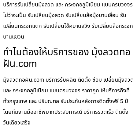
บริการรับเปลี่ยนมุ้งลวด และ กระจกอลูมิเนียม แบบครบวงจร
ไม่ว่าจะเป็น รับเปลี่ยนมุ้งลวด รับเปลี่ยนล้อมุ้งบานเลื่อน รับ
เปลี่ยนกระจกแตก รับเปลี่ยนโช๊คบานสวิง รับเปลี่ยนล้อกระจก
บานแขวน
ทำไมต้องให้บริการของ มุ้งลวดทอ
ฝัน.com
มุ้งลวดทอฝัน.com บริการรับผลิต ติดตั้ง ซ่อม เปลี่ยนมุ้งลวด
และ กระจกอลูมิเนียม แบบครบวงจร ราคาถูก ให้บริการถึงที่
ทั่วกรุงเทพ และ ปริมณฑล รับประกันหลังการติดตั้งฟรี 5 ปี
โดยทีมงานมืออาชีพมากประสบการณ์ บริการรวดเร็ว ติดตั้ง
วันเดียวเสร็จ