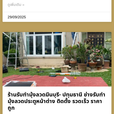
ดูเพิ่มเติม »
29/09/2025
ร้านรับทำมุ้งลวดมีนบุรี- ปทุมธานี ช่างรับทำ
มุ้งลวดประตูหน้าต่าง ติดตั้ง รวดเร็ว ราคา
ถูก