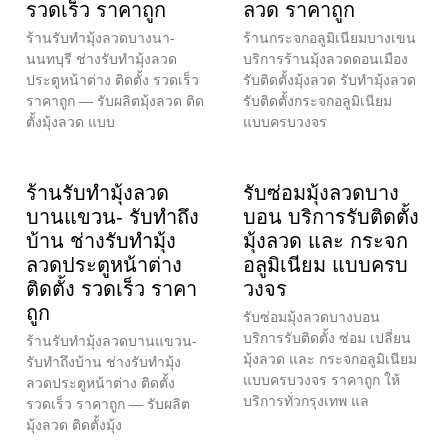
รวดเร็ว ราคาถูก
ลวด ราคาถูก
ร้านรับทำมุ้งลวดบางนา-
ร้านกระจกอลูมิเนียมบางเขน
นนทบุรี ช่างรับทำมุ้งลวด
บริการร้านมุ้งลวดดอนเมือง
ประตูหน้าต่าง ติดตั้ง รวดเร็ว
รับติดตั้งมุ้งลวด รับทำมุ้งลวด
ราคาถูก — รับผลิตมุ้งลวด ติด
รับติดตั้งกระจกอลูมิเนียม
ตั้งมุ้งลวด แบบ
แบบครบวงจร
ร้านรับทำมุ้งลวด
รับซ่อมมุ้งลวดบาง
บานแขวน- รับทำถึง
บอน บริการรับติดตั้ง
บ้าน ช่างรับทำมุ้ง
มุ้งลวด และ กระจก
ลวดประตูหน้าต่าง
อลูมิเนียม แบบครบ
ติดตั้ง รวดเร็ว ราคา
วงจร
ถูก
รับซ่อมมุ้งลวดบางบอน
บริการรับติดตั้ง ซ่อม เปลี่ยน
ร้านรับทำมุ้งลวดบานแขวน-
มุ้งลวด และ กระจกอลูมิเนียม
รับทำถึงบ้าน ช่างรับทำมุ้ง
แบบครบวงจร ราคาถูก ให้
ลวดประตูหน้าต่าง ติดตั้ง
บริการทั่วกรุงเทพ แล
รวดเร็ว ราคาถูก — รับผลิต
มุ้งลวด ติดตั้งมุ้ง