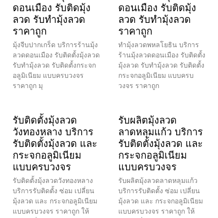
ดอนเมือง รับติดมุ้ง
ดอนเมือง รับติดมุ้ง
ลวด รับทำมุ้งลวด
ลวด รับทำมุ้งลวด
ราคาถูก
ราคาถูก
มุ้งจีบปากเกร็ด บริการร้านมุ้ง
ทำมุ้งลวดพหลโยธิน บริการ
ลวดดอนเมือง รับติดตั้งมุ้งลวด
ร้านมุ้งลวดดอนเมือง รับติดตั้ง
รับทำมุ้งลวด รับติดตั้งกระจก
มุ้งลวด รับทำมุ้งลวด รับติดตั้ง
อลูมิเนียม แบบครบวงจร
กระจกอลูมิเนียม แบบครบ
ราคาถูก มุ
วงจร ราคาถูก
รับติดตั้งมุ้งลวด
รับผลิตมุ้งลวด
วังทองหลาง บริการ
ลาดหลุมแก้ว บริการ
รับติดตั้งมุ้งลวด และ
รับติดตั้งมุ้งลวด และ
กระจกอลูมิเนียม
กระจกอลูมิเนียม
แบบครบวงจร
แบบครบวงจร
รับติดตั้งมุ้งลวดวังทองหลาง
รับผลิตมุ้งลวดลาดหลุมแก้ว
บริการรับติดตั้ง ซ่อม เปลี่ยน
บริการรับติดตั้ง ซ่อม เปลี่ยน
มุ้งลวด และ กระจกอลูมิเนียม
มุ้งลวด และ กระจกอลูมิเนียม
แบบครบวงจร ราคาถูก ให้
แบบครบวงจร ราคาถูก ให้