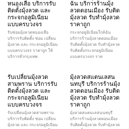
หนองเสือ บริการรับ
ฉัน บริการร้านมุ้ง
ติดตั้งมุ้งลวด และ
ลวดดอนเมือง รับติด
กระจกอลูมิเนียม
มุ้งลวด รับทำมุ้งลวด
แบบครบวงจร
ราคาถูก
รับซ่อมมุ้งลวดหนองเสือ
กระจกอลูมิเนียมใกล้ฉัน
บริการรับติดตั้ง ซ่อม เปลี่ยน
บริการร้านมุ้งลวดดอนเมือง
มุ้งลวด และ กระจกอลูมิเนียม
รับติดตั้งมุ้งลวด รับทำมุ้งลวด
แบบครบวงจร ราคาถูก ให้
รับติดตั้งกระจกอลูมิเนียม
บริการทั่วกรุงเทพ
แบบครบวงจร ราค
รับเปลี่ยนมุ้งลวด
มุ้งลวดสแตนเลสน
สามพราน บริการรับ
นทบุรี บริการร้านมุ้ง
ติดตั้งมุ้งลวด และ
ลวดดอนเมือง รับติด
กระจกอลูมิเนียม
มุ้งลวด รับทำมุ้งลวด
แบบครบวงจร
ราคาถูก
รับเปลี่ยนมุ้งลวดสามพราน
มุ้งลวดสแตนเลสนนทบุรี
บริการรับติดตั้ง ซ่อม เปลี่ยน
บริการร้านมุ้งลวดดอนเมือง
มุ้งลวด และ กระจกอลูมิเนียม
รับติดตั้งมุ้งลวด รับทำมุ้งลวด