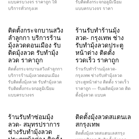
แบบครบวงจร ราคาถูก ให้
รับติดตั้งกระจกอลูมิเนียม
บริการทั่วกรุงเท
แบบครบวงจร ราคา
ติดตั้งกระจกบานสวิง
ร้านรับทำร้านมุ้ง
ลำลูกกา บริการร้าน
ลวด- กรุงเทพ ช่าง
มุ้งลวดดอนเมือง รับ
รับทำมุ้งลวดประตู
ติดมุ้งลวด รับทำมุ้ง
หน้าต่าง ติดตั้ง
ลวด ราคาถูก
รวดเร็ว ราคาถูก
ติดตั้งกระจกบานสวิงลำลูกกา
ร้านรับทำร้านมุ้งลวด-
บริการร้านมุ้งลวดดอนเมือง
กรุงเทพ ช่างรับทำมุ้งลวด
รับติดตั้งมุ้งลวด รับทำมุ้งลวด
ประตูหน้าต่าง ติดตั้ง รวดเร็ว
รับติดตั้งกระจกอลูมิเนียม
ราคาถูก — รับผลิตมุ้งลวด ติด
แบบครบวงจร
ตั้งมุ้งลวด แบบค
ร้านรับทำซ่อมมุ้ง
ติดตั้งมุ้งลวดสแตนเล
ลวด- สมุทรปราการ
สกรุงเทพ
ช่างรับทำมุ้งลวด
ติดตั้งมุ้งลวดสแตนเลสกรุง