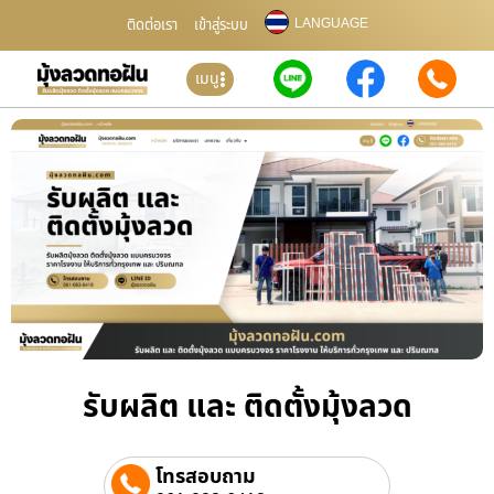
LANGUAGE
ติดต่อเรา
เข้าสู่ระบบ
เมนู
รับผลิต และ ติดตั้งมุ้งลวด
โทรสอบถาม