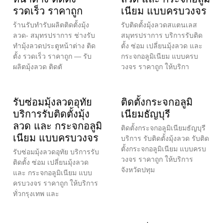
รวดเร็ว ราคาถูก
เนียม แบบครบวงจร
ร้านรับทำรับผลิตติดตั้งมุ้ง
รับติดตั้งมุ้งลวดสแตนเลส
ลวด- สมุทรปราการ ช่างรับ
สมุทรปราการ บริการรับติด
ทำมุ้งลวดประตูหน้าต่าง ติด
ตั้ง ซ่อม เปลี่ยนมุ้งลวด และ
ตั้ง รวดเร็ว ราคาถูก — รับ
กระจกอลูมิเนียม แบบครบ
ผลิตมุ้งลวด ติดตั
วงจร ราคาถูก ให้บริกา
รับซ่อมมุ้งลวดอุทัย
ติดตั้งกระจกอลูมิ
บริการรับติดตั้งมุ้ง
เนียมธัญบุรี
ลวด และ กระจกอลูมิ
ติดตั้งกระจกอลูมิเนียมธัญบุรี
เนียม แบบครบวงจร
บริการ รับติดตั้งมุ้งลวด รับติด
ตั้งกระจกอลูมิเนียม แบบครบ
รับซ่อมมุ้งลวดอุทัย บริการรับ
วงจร ราคาถูก ให้บริการ
ติดตั้ง ซ่อม เปลี่ยนมุ้งลวด
จังหวัดปทุม
และ กระจกอลูมิเนียม แบบ
ครบวงจร ราคาถูก ให้บริการ
ทั่วกรุงเทพ และ