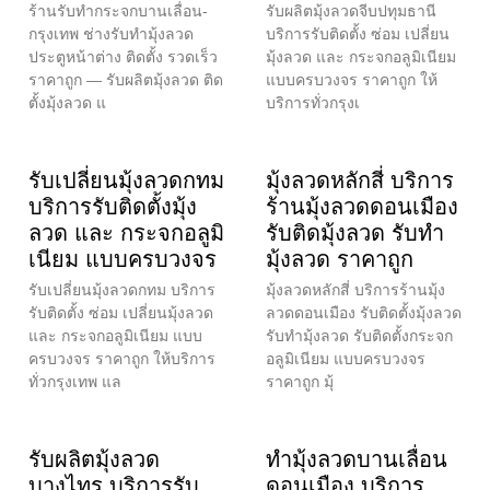
ร้านรับทำกระจกบานเลื่อน-
รับผลิตมุ้งลวดจีบปทุมธานี
กรุงเทพ ช่างรับทำมุ้งลวด
บริการรับติดตั้ง ซ่อม เปลี่ยน
ประตูหน้าต่าง ติดตั้ง รวดเร็ว
มุ้งลวด และ กระจกอลูมิเนียม
ราคาถูก — รับผลิตมุ้งลวด ติด
แบบครบวงจร ราคาถูก ให้
ตั้งมุ้งลวด แ
บริการทั่วกรุงเ
รับเปลี่ยนมุ้งลวดกทม
มุ้งลวดหลักสี่ บริการ
บริการรับติดตั้งมุ้ง
ร้านมุ้งลวดดอนเมือง
ลวด และ กระจกอลูมิ
รับติดมุ้งลวด รับทำ
เนียม แบบครบวงจร
มุ้งลวด ราคาถูก
รับเปลี่ยนมุ้งลวดกทม บริการ
มุ้งลวดหลักสี่ บริการร้านมุ้ง
รับติดตั้ง ซ่อม เปลี่ยนมุ้งลวด
ลวดดอนเมือง รับติดตั้งมุ้งลวด
และ กระจกอลูมิเนียม แบบ
รับทำมุ้งลวด รับติดตั้งกระจก
ครบวงจร ราคาถูก ให้บริการ
อลูมิเนียม แบบครบวงจร
ทั่วกรุงเทพ แล
ราคาถูก มุ้
รับผลิตมุ้งลวด
ทำมุ้งลวดบานเลื่อน
บางไทร บริการรับ
ดอนเมือง บริการ