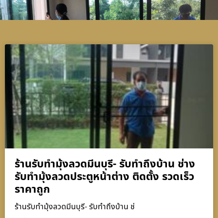
ร้านรับทำมุ้งลวดมีนบุรี- รับทำถึงบ้าน ช่าง
รับทำมุ้งลวดประตูหน้าต่าง ติดตั้ง รวดเร็ว
ราคาถูก
ร้านรับทำมุ้งลวดมีนบุรี- รับทำถึงบ้าน ช่