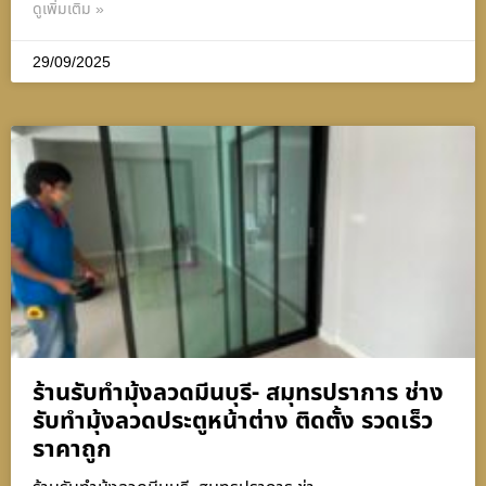
ดูเพิ่มเติม »
29/09/2025
ร้านรับทำมุ้งลวดมีนบุรี- สมุทรปราการ ช่าง
รับทำมุ้งลวดประตูหน้าต่าง ติดตั้ง รวดเร็ว
ราคาถูก