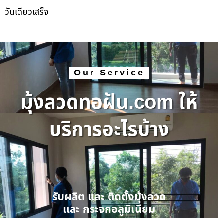
วันเดียวเสร็จ
Our Service
มุ้งลวดทอฝัน.com ให้
บริการอะไรบ้าง
รับผลิต และ ติดตั้งมุ้งลวด
และ กระจกอลูมิเนียม