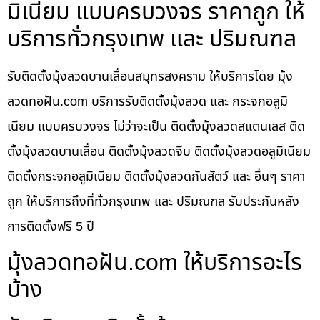
มิเนียม แบบครบวงจร ราคาถูก ให้
บริการทั่วกรุงเทพ และ ปริมณฑล
รับติดตั้งมุ้งลวดบานเลื่อนสมุทรสงคราม ให้บริการโดย มุ้ง
ลวดทอฝัน.com บริการรับติดตั้งมุ้งลวด และ กระจกอลูมิ
เนียม แบบครบวงจร ไม่ว่าจะเป็น ติดตั้งมุ้งลวดสแตนเลส ติด
ตั้งมุ้งลวดบานเลื่อน ติดตั้งมุ้งลวดจีบ ติดตั้งมุ้งลวดอลูมิเนียม
ติดตั้งกระจกอลูมิเนียม ติดตั้งมุ้งลวดกันสัตว์ และ อื่นๆ ราคา
ถูก ให้บริการถึงที่ทั่วกรุงเทพ และ ปริมณฑล รับประกันหลัง
การติดตั้งฟรี 5 ปี
มุ้งลวดทอฝัน.com ให้บริการอะไร
บ้าง