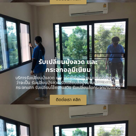
รับเปลี่ยนมุ้งลวด และ
กระจกอลูมิเนียม
บริการรับเปลี่ยนมุ้งลวด และ กระจกอลูมิเนียม แบบครบวงจร ไม่
ว่าจะเป็น รับเปลี่ยนมุ้งลวด รับเปลี่ยนล้อมุ้งบานเลื่อน รับเปลี่ยน
กระจกแตก รับเปลี่ยนโช๊คบานสวิง รับเปลี่ยนล้อกระจกบานแขวน
ติดต่อเรา คลิก