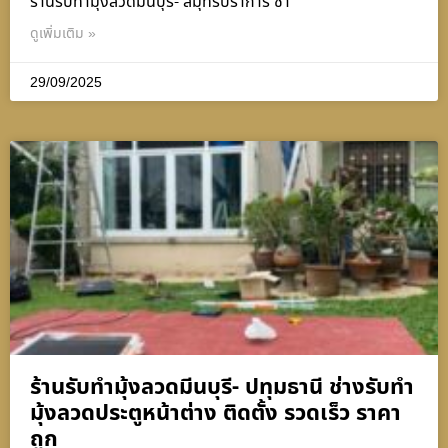
ร้านรับทำมุ้งลวดมีนบุรี- สมุทรปราการ ช่า
ดูเพิ่มเติม »
29/09/2025
ร้านรับทำมุ้งลวดมีนบุรี- ปทุมธานี ช่างรับทำ
มุ้งลวดประตูหน้าต่าง ติดตั้ง รวดเร็ว ราคา
ถูก