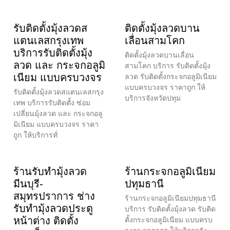
รับติดตั้งมุ้งลวดส
ติดตั้งมุ้งลวดบาน
แตนเลสกรุงเทพ
เลื่อนสามโคก
บริการรับติดตั้งมุ้ง
ติดตั้งมุ้งลวดบานเลื่อน
ลวด และ กระจกอลูมิ
สามโคก บริการ รับติดตั้งมุ้ง
เนียม แบบครบวงจร
ลวด รับติดตั้งกระจกอลูมิเนียม
แบบครบวงจร ราคาถูก ให้
รับติดตั้งมุ้งลวดสแตนเลสกรุง
บริการจังหวัดปทุม
เทพ บริการรับติดตั้ง ซ่อม
เปลี่ยนมุ้งลวด และ กระจกอลู
มิเนียม แบบครบวงจร ราคา
ถูก ให้บริการทั่
ร้านรับทำมุ้งลวด
ร้านกระจกอลูมิเนียม
มีนบุรี-
ปทุมธานี
สมุทรปราการ ช่าง
ร้านกระจกอลูมิเนียมปทุมธานี
รับทำมุ้งลวดประตู
บริการ รับติดตั้งมุ้งลวด รับติด
หน้าต่าง ติดตั้ง
ตั้งกระจกอลูมิเนียม แบบครบ