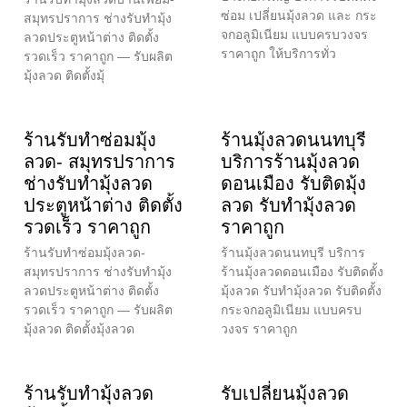
ซ่อม เปลี่ยนมุ้งลวด และ กระ
สมุทรปราการ ช่างรับทำมุ้ง
จกอลูมิเนียม แบบครบวงจร
ลวดประตูหน้าต่าง ติดตั้ง
ราคาถูก ให้บริการทั่ว
รวดเร็ว ราคาถูก — รับผลิต
มุ้งลวด ติดตั้งมุ้
ร้านรับทำซ่อมมุ้ง
ร้านมุ้งลวดนนทบุรี
ลวด- สมุทรปราการ
บริการร้านมุ้งลวด
ช่างรับทำมุ้งลวด
ดอนเมือง รับติดมุ้ง
ประตูหน้าต่าง ติดตั้ง
ลวด รับทำมุ้งลวด
รวดเร็ว ราคาถูก
ราคาถูก
ร้านรับทำซ่อมมุ้งลวด-
ร้านมุ้งลวดนนทบุรี บริการ
สมุทรปราการ ช่างรับทำมุ้ง
ร้านมุ้งลวดดอนเมือง รับติดตั้ง
ลวดประตูหน้าต่าง ติดตั้ง
มุ้งลวด รับทำมุ้งลวด รับติดตั้ง
รวดเร็ว ราคาถูก — รับผลิต
กระจกอลูมิเนียม แบบครบ
มุ้งลวด ติดตั้งมุ้งลวด
วงจร ราคาถูก
ร้านรับทำมุ้งลวด
รับเปลี่ยนมุ้งลวด