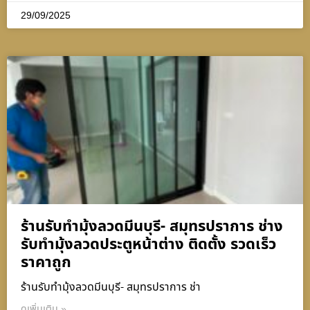
29/09/2025
ร้านรับทำมุ้งลวดมีนบุรี- สมุทรปราการ ช่าง
รับทำมุ้งลวดประตูหน้าต่าง ติดตั้ง รวดเร็ว
ราคาถูก
ร้านรับทำมุ้งลวดมีนบุรี- สมุทรปราการ ช่า
ดูเพิ่มเติม »