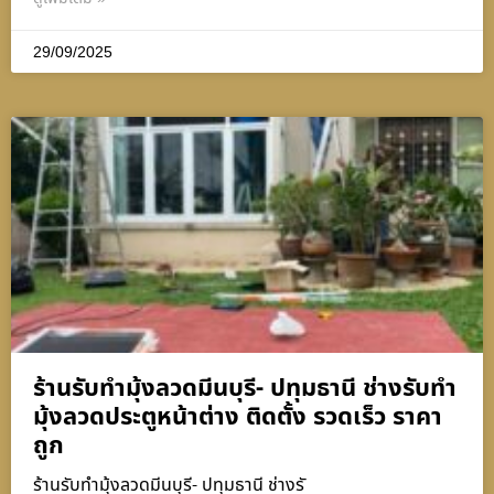
29/09/2025
ร้านรับทำมุ้งลวดมีนบุรี- ปทุมธานี ช่างรับทำ
มุ้งลวดประตูหน้าต่าง ติดตั้ง รวดเร็ว ราคา
ถูก
ร้านรับทำมุ้งลวดมีนบุรี- ปทุมธานี ช่างรั