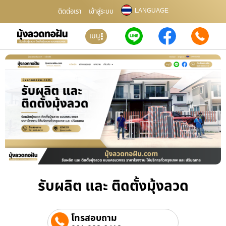
LANGUAGE
ติดต่อเรา
เข้าสู่ระบบ
เมนู
รับผลิต และ ติดตั้งมุ้งลวด
โทรสอบถาม