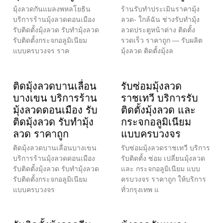
มุ้งลวดกันแมลงพหลโยธิน
ร้านรับทำประเมินราคามุ้ง
บริการร้านมุ้งลวดดอนเมือง
ลวด- ใกล้ฉัน ช่างรับทำมุ้ง
รับติดตั้งมุ้งลวด รับทำมุ้งลวด
ลวดประตูหน้าต่าง ติดตั้ง
รับติดตั้งกระจกอลูมิเนียม
รวดเร็ว ราคาถูก — รับผลิต
แบบครบวงจร ราค
มุ้งลวด ติดตั้งมุ้งล
ติดมุ้งลวดบานเลื่อน
รับซ่อมมุ้งลวด
บางเขน บริการร้าน
ราชเทวี บริการรับ
มุ้งลวดดอนเมือง รับ
ติดตั้งมุ้งลวด และ
ติดมุ้งลวด รับทำมุ้ง
กระจกอลูมิเนียม
ลวด ราคาถูก
แบบครบวงจร
ติดมุ้งลวดบานเลื่อนบางเขน
รับซ่อมมุ้งลวดราชเทวี บริการ
บริการร้านมุ้งลวดดอนเมือง
รับติดตั้ง ซ่อม เปลี่ยนมุ้งลวด
รับติดตั้งมุ้งลวด รับทำมุ้งลวด
และ กระจกอลูมิเนียม แบบ
รับติดตั้งกระจกอลูมิเนียม
ครบวงจร ราคาถูก ให้บริการ
แบบครบวงจร
ทั่วกรุงเทพ แ