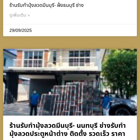
ร้านรับทำมุ้งลวดมีนบุรี- ฝั่งธนบุรี ช่าง
ดูเพิ่มเติม »
29/09/2025
ร้านรับทำมุ้งลวดมีนบุรี- นนทบุรี ช่างรับทำ
มุ้งลวดประตูหน้าต่าง ติดตั้ง รวดเร็ว ราคา