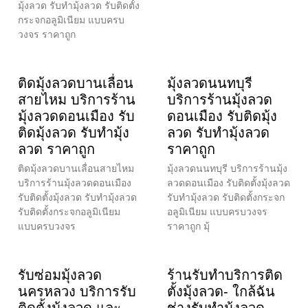
มุ้งลวด รับทำมุ้งลวด รับติดตั้ง
กระจกอลูมิเนียม แบบครบ
วงจร ราคาถูก
ติดมุ้งลวดบานเลื่อน
มุ้งลวดนนทบุรี
สายไหม บริการร้าน
บริการร้านมุ้งลวด
มุ้งลวดดอนเมือง รับ
ดอนเมือง รับติดมุ้ง
ติดมุ้งลวด รับทำมุ้ง
ลวด รับทำมุ้งลวด
ลวด ราคาถูก
ราคาถูก
ติดมุ้งลวดบานเลื่อนสายไหม
มุ้งลวดนนทบุรี บริการร้านมุ้ง
บริการร้านมุ้งลวดดอนเมือง
ลวดดอนเมือง รับติดตั้งมุ้งลวด
รับติดตั้งมุ้งลวด รับทำมุ้งลวด
รับทำมุ้งลวด รับติดตั้งกระจก
รับติดตั้งกระจกอลูมิเนียม
อลูมิเนียม แบบครบวงจร
แบบครบวงจร
ราคาถูก มุ้
รับซ่อมมุ้งลวด
ร้านรับทำบริการติด
นครหลวง บริการรับ
ตั้งมุ้งลวด- ใกล้ฉัน
ติดตั้งมุ้งลวด และ
ช่างรับทำมุ้งลวด