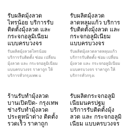
รับผลิตมุ้งลวด
รับผลิตมุ้งลวด
ไทรน้อย บริการรับ
ลาดหลุมแก้ว บริการ
ติดตั้งมุ้งลวด และ
รับติดตั้งมุ้งลวด และ
กระจกอลูมิเนียม
กระจกอลูมิเนียม
แบบครบวงจร
แบบครบวงจร
รับผลิตมุ้งลวดไทรน้อย
รับผลิตมุ้งลวดลาดหลุมแก้ว
บริการรับติดตั้ง ซ่อม เปลี่ยน
บริการรับติดตั้ง ซ่อม เปลี่ยน
มุ้งลวด และ กระจกอลูมิเนียม
มุ้งลวด และ กระจกอลูมิเนียม
แบบครบวงจร ราคาถูก ให้
แบบครบวงจร ราคาถูก ให้
บริการทั่วกรุงเทพ แ
บริการทั่วกรุงเ
ร้านรับทำมุ้งลวด
รับผลิตกระจกอลูมิ
บานเปิดปิด- กรุงเทพ
เนียมนครปฐม
ช่างรับทำมุ้งลวด
บริการรับติดตั้งมุ้ง
ประตูหน้าต่าง ติดตั้ง
ลวด และ กระจกอลูมิ
รวดเร็ว ราคาถูก
เนียม แบบครบวงจร