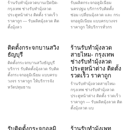
ร้านรับทำมุ้งลวดบานเปิดปิด-
รับผลิตกระจกอลูมิเนียม
กรุงเทพ ช่างรับทำมุ้งลวด
นครปฐม บริการรับติดตั้ง
ประตูหน้าต่าง ติดตั้ง รวดเร็ว
ซ่อม เปลี่ยนมุ้งลวด และ กระ
ราคาถูก — รับผลิตมุ้งลวด ติด
จกอลูมิเนียม แบบครบวงจร
ตั้งมุ้งลว
ราคาถูก ให้บริการทั่วกร
ติดตั้งกระจกบานสวิง
ร้านรับทำมุ้งลวด
ธัญบุรี
สายไหม- กรุงเทพ
ช่างรับทำมุ้งลวด
ติดตั้งกระจกบานสวิงธัญบุรี
ประตูหน้าต่าง ติดตั้ง
บริการ รับติดตั้งมุ้งลวด รับติด
รวดเร็ว ราคาถูก
ตั้งกระจกอลูมิเนียม แบบครบ
วงจร ราคาถูก ให้บริการจัง
ร้านรับทำมุ้งลวดสายไหม-
หวัดปทุมธาน
กรุงเทพ ช่างรับทำมุ้งลวด
ประตูหน้าต่าง ติดตั้ง รวดเร็ว
ราคาถูก — รับผลิตมุ้งลวด ติด
ตั้งมุ้งลวด แบ
รับติดตั้งกระจกอลูมิ
ร้านรับทำมุ้งเพท