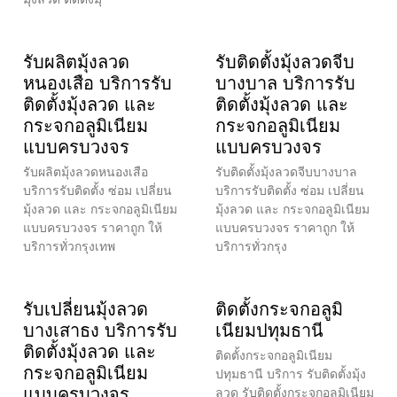
รับผลิตมุ้งลวด
รับติดตั้งมุ้งลวดจีบ
หนองเสือ บริการรับ
บางบาล บริการรับ
ติดตั้งมุ้งลวด และ
ติดตั้งมุ้งลวด และ
กระจกอลูมิเนียม
กระจกอลูมิเนียม
แบบครบวงจร
แบบครบวงจร
รับผลิตมุ้งลวดหนองเสือ
รับติดตั้งมุ้งลวดจีบบางบาล
บริการรับติดตั้ง ซ่อม เปลี่ยน
บริการรับติดตั้ง ซ่อม เปลี่ยน
มุ้งลวด และ กระจกอลูมิเนียม
มุ้งลวด และ กระจกอลูมิเนียม
แบบครบวงจร ราคาถูก ให้
แบบครบวงจร ราคาถูก ให้
บริการทั่วกรุงเทพ
บริการทั่วกรุง
รับเปลี่ยนมุ้งลวด
ติดตั้งกระจกอลูมิ
บางเสาธง บริการรับ
เนียมปทุมธานี
ติดตั้งมุ้งลวด และ
ติดตั้งกระจกอลูมิเนียม
กระจกอลูมิเนียม
ปทุมธานี บริการ รับติดตั้งมุ้ง
แบบครบวงจร
ลวด รับติดตั้งกระจกอลูมิเนียม