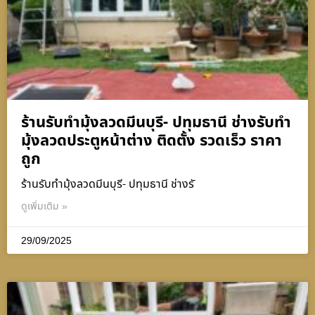
ร้านรับทำมุ้งลวดมีนบุรี- ปทุมธานี ช่างรับทำ
มุ้งลวดประตูหน้าต่าง ติดตั้ง รวดเร็ว ราคา
ถูก
ร้านรับทำมุ้งลวดมีนบุรี- ปทุมธานี ช่างรั
ดูเพิ่มเติม »
29/09/2025