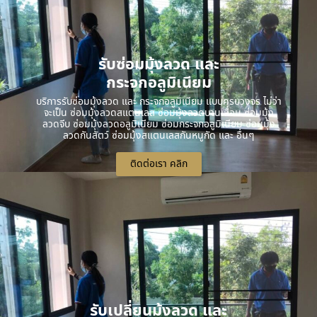
รับซ่อมมุ้งลวด และ
กระจกอลูมิเนียม
บริการรับซ่อมมุ้งลวด และ กระจกอลูมิเนียม แบบครบวงจร ไม่ว่า
จะเป็น ซ่อมมุ้งลวดสแตนเลส ซ่อมมุ้งลวดบานเลื่อน ซ่อมมุ้ง
ลวดจีบ ซ่อมมุ้งลวดอลูมิเนียม ซ่อมกระจกอลูมิเนียม ซ่อมมุ้ง
ลวดกันสัตว์ ซ่อมมุ้งสแตนเลสกันหนูกัด และ อื่นๆ
ติดต่อเรา คลิก
รับเปลี่ยนมุ้งลวด และ