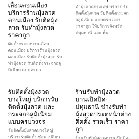
เลื่อนดอนเมือง
ทำมุ้งลวดกรุงเทพ บริการ รับ
บริการร้านมุ้งลวด
ติดตั้งมุ้งลวด รับติดตั้งกระจก
ดอนเมือง รับติดมุ้ง
อลูมิเนียม แบบครบวงจร
ราคาถูก ให้บริการจังหวัด
ลวด รับทำมุ้งลวด
ปทุมธานี และ พื้น
ราคาถูก
ติดตั้งกระจกบานเลื่อน
ดอนเมือง บริการร้านมุ้งลวด
ดอนเมือง รับติดตั้งมุ้งลวด รับ
ทำมุ้งลวด รับติดตั้งกระจกอลู
มิเนียม แบบครบว
รับติดตั้งมุ้งลวด
ร้านรับทำมุ้งลวด
บางใหญ่ บริการรับ
บานเปิดปิด-
ติดตั้งมุ้งลวด และ
ปทุมธานี ช่างรับทำ
กระจกอลูมิเนียม
มุ้งลวดประตูหน้าต่าง
แบบครบวงจร
ติดตั้ง รวดเร็ว ราคา
ถูก
รับติดตั้งมุ้งลวดบางใหญ่
บริการรับติดตั้ง ซ่อม เปลี่ยน
ร้านรับทำมุ้งลวดบานเปิดปิด-