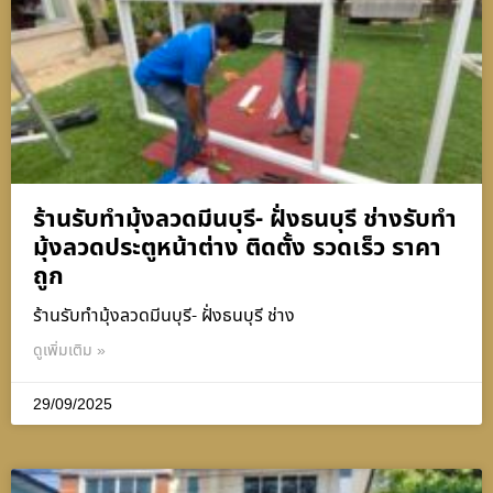
ร้านรับทำมุ้งลวดมีนบุรี- ฝั่งธนบุรี ช่างรับทำ
มุ้งลวดประตูหน้าต่าง ติดตั้ง รวดเร็ว ราคา
ถูก
ร้านรับทำมุ้งลวดมีนบุรี- ฝั่งธนบุรี ช่าง
ดูเพิ่มเติม »
29/09/2025