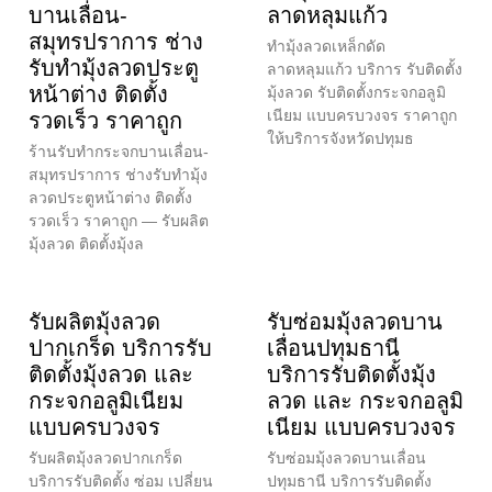
บานเลื่อน-
ลาดหลุมแก้ว
สมุทรปราการ ช่าง
ทำมุ้งลวดเหล็กดัด
รับทำมุ้งลวดประตู
ลาดหลุมแก้ว บริการ รับติดตั้ง
หน้าต่าง ติดตั้ง
มุ้งลวด รับติดตั้งกระจกอลูมิ
เนียม แบบครบวงจร ราคาถูก
รวดเร็ว ราคาถูก
ให้บริการจังหวัดปทุมธ
ร้านรับทำกระจกบานเลื่อน-
สมุทรปราการ ช่างรับทำมุ้ง
ลวดประตูหน้าต่าง ติดตั้ง
รวดเร็ว ราคาถูก — รับผลิต
มุ้งลวด ติดตั้งมุ้งล
รับผลิตมุ้งลวด
รับซ่อมมุ้งลวดบาน
ปากเกร็ด บริการรับ
เลื่อนปทุมธานี
ติดตั้งมุ้งลวด และ
บริการรับติดตั้งมุ้ง
กระจกอลูมิเนียม
ลวด และ กระจกอลูมิ
แบบครบวงจร
เนียม แบบครบวงจร
รับผลิตมุ้งลวดปากเกร็ด
รับซ่อมมุ้งลวดบานเลื่อน
บริการรับติดตั้ง ซ่อม เปลี่ยน
ปทุมธานี บริการรับติดตั้ง