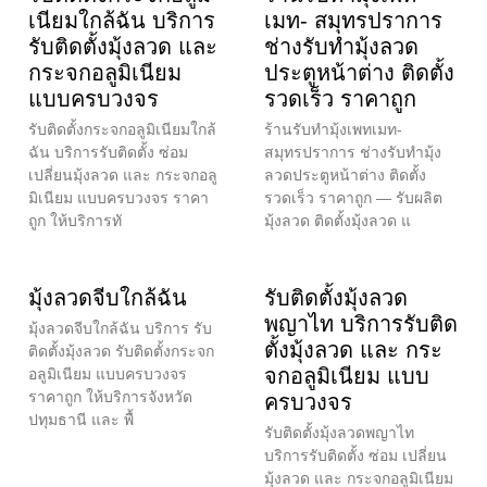
เนียมใกล้ฉัน บริการ
เมท- สมุทรปราการ
รับติดตั้งมุ้งลวด และ
ช่างรับทำมุ้งลวด
กระจกอลูมิเนียม
ประตูหน้าต่าง ติดตั้ง
แบบครบวงจร
รวดเร็ว ราคาถูก
รับติดตั้งกระจกอลูมิเนียมใกล้
ร้านรับทำมุ้งเพทเมท-
ฉัน บริการรับติดตั้ง ซ่อม
สมุทรปราการ ช่างรับทำมุ้ง
เปลี่ยนมุ้งลวด และ กระจกอลู
ลวดประตูหน้าต่าง ติดตั้ง
มิเนียม แบบครบวงจร ราคา
รวดเร็ว ราคาถูก — รับผลิต
ถูก ให้บริการทั
มุ้งลวด ติดตั้งมุ้งลวด แ
มุ้งลวดจีบใกล้ฉัน
รับติดตั้งมุ้งลวด
พญาไท บริการรับติด
มุ้งลวดจีบใกล้ฉัน บริการ รับ
ตั้งมุ้งลวด และ กระ
ติดตั้งมุ้งลวด รับติดตั้งกระจก
จกอลูมิเนียม แบบ
อลูมิเนียม แบบครบวงจร
ราคาถูก ให้บริการจังหวัด
ครบวงจร
ปทุมธานี และ พื้
รับติดตั้งมุ้งลวดพญาไท
บริการรับติดตั้ง ซ่อม เปลี่ยน
มุ้งลวด และ กระจกอลูมิเนียม