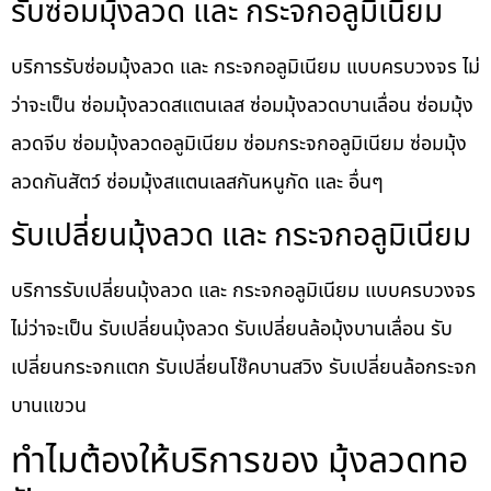
รับซ่อมมุ้งลวด และ กระจกอลูมิเนียม
บริการรับซ่อมมุ้งลวด และ กระจกอลูมิเนียม แบบครบวงจร ไม่
ว่าจะเป็น ซ่อมมุ้งลวดสแตนเลส ซ่อมมุ้งลวดบานเลื่อน ซ่อมมุ้ง
ลวดจีบ ซ่อมมุ้งลวดอลูมิเนียม ซ่อมกระจกอลูมิเนียม ซ่อมมุ้ง
ลวดกันสัตว์ ซ่อมมุ้งสแตนเลสกันหนูกัด และ อื่นๆ
รับเปลี่ยนมุ้งลวด และ กระจกอลูมิเนียม
บริการรับเปลี่ยนมุ้งลวด และ กระจกอลูมิเนียม แบบครบวงจร
ไม่ว่าจะเป็น รับเปลี่ยนมุ้งลวด รับเปลี่ยนล้อมุ้งบานเลื่อน รับ
เปลี่ยนกระจกแตก รับเปลี่ยนโช๊คบานสวิง รับเปลี่ยนล้อกระจก
บานแขวน
ทำไมต้องให้บริการของ มุ้งลวดทอ