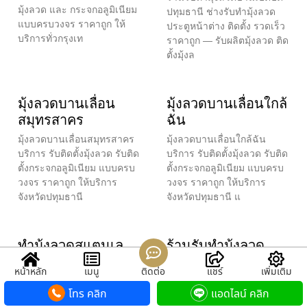
มุ้งลวด และ กระจกอลูมิเนียม
ปทุมธานี ช่างรับทำมุ้งลวด
แบบครบวงจร ราคาถูก ให้
ประตูหน้าต่าง ติดตั้ง รวดเร็ว
บริการทั่วกรุงเท
ราคาถูก — รับผลิตมุ้งลวด ติด
ตั้งมุ้งล
มุ้งลวดบานเลื่อน
มุ้งลวดบานเลื่อนใกล้
สมุทรสาคร
ฉัน
มุ้งลวดบานเลื่อนสมุทรสาคร
มุ้งลวดบานเลื่อนใกล้ฉัน
บริการ รับติดตั้งมุ้งลวด รับติด
บริการ รับติดตั้งมุ้งลวด รับติด
ตั้งกระจกอลูมิเนียม แบบครบ
ตั้งกระจกอลูมิเนียม แบบครบ
วงจร ราคาถูก ให้บริการ
วงจร ราคาถูก ให้บริการ
จังหวัดปทุมธานี
จังหวัดปทุมธานี แ
ทำมุ้งลวดสแตนเล
ร้านรับทำมุ้งลวด
สลำลูกกา บริการ
พระราม 2- กรุงเทพ
หน้าหลัก
เมนู
ติดต่อ
แชร์
เพิ่มเติม
ร้านมุ้งลวดดอนเมือง
ช่างรับทำมุ้งลวด
โทร คลิก
แอดไลน์ คลิก
รับติดมุ้งลวด รับทำ
ประตูหน้าต่าง ติดตั้ง