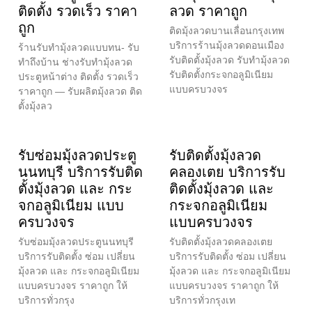
ติดตั้ง รวดเร็ว ราคา
ลวด ราคาถูก
ถูก
ติดมุ้งลวดบานเลื่อนกรุงเทพ
บริการร้านมุ้งลวดดอนเมือง
ร้านรับทำมุ้งลวดแบบทน- รับ
รับติดตั้งมุ้งลวด รับทำมุ้งลวด
ทำถึงบ้าน ช่างรับทำมุ้งลวด
รับติดตั้งกระจกอลูมิเนียม
ประตูหน้าต่าง ติดตั้ง รวดเร็ว
แบบครบวงจร
ราคาถูก — รับผลิตมุ้งลวด ติด
ตั้งมุ้งลว
รับซ่อมมุ้งลวดประตู
รับติดตั้งมุ้งลวด
นนทบุรี บริการรับติด
คลองเตย บริการรับ
ตั้งมุ้งลวด และ กระ
ติดตั้งมุ้งลวด และ
จกอลูมิเนียม แบบ
กระจกอลูมิเนียม
ครบวงจร
แบบครบวงจร
รับซ่อมมุ้งลวดประตูนนทบุรี
รับติดตั้งมุ้งลวดคลองเตย
บริการรับติดตั้ง ซ่อม เปลี่ยน
บริการรับติดตั้ง ซ่อม เปลี่ยน
มุ้งลวด และ กระจกอลูมิเนียม
มุ้งลวด และ กระจกอลูมิเนียม
แบบครบวงจร ราคาถูก ให้
แบบครบวงจร ราคาถูก ให้
บริการทั่วกรุง
บริการทั่วกรุงเท