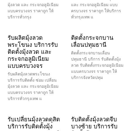
มุ้งลวด และ กระจกอลูมิเนียม
และ กระจกอลูมิเนียม แบบ
แบบครบวงจร ราคาถูก ให้
ครบวงจร ราคาถูก ให้บริการ
บริการทั่วกรุง
ทั่วกรุงเทพ แ
รับผลิตมุ้งลวด
ติดตั้งกระจกบาน
พระโขนง บริการรับ
เลื่อนปทุมธานี
ติดตั้งมุ้งลวด และ
ติดตั้งกระจกบานเลื่อน
กระจกอลูมิเนียม
ปทุมธานี บริการ รับติดตั้งมุ้ง
แบบครบวงจร
ลวด รับติดตั้งกระจกอลูมิเนียม
แบบครบวงจร ราคาถูก ให้
รับผลิตมุ้งลวดพระโขนง
บริการจังหวัดปทุม
บริการรับติดตั้ง ซ่อม เปลี่ยน
มุ้งลวด และ กระจกอลูมิเนียม
แบบครบวงจร ราคาถูก ให้
บริการทั่วกรุงเทพ แ
รับเปลี่ยนมุ้งลวดดุสิต
รับติดตั้งมุ้งลวดจีบ
บริการรับติดตั้งมุ้ง
บางซ้าย บริการรับ