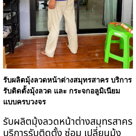
รับผลิตมุ้งลวดหน้าต่างสมุทรสาคร บริการ
รับติดตั้งมุ้งลวด และ กระจกอลูมิเนียม
แบบครบวงจร
รับผลิตมุ้งลวดหน้าต่างสมุทรสาคร
บริการรับติดตั้ง ซ่อม เปลี่ยนมุ้ง