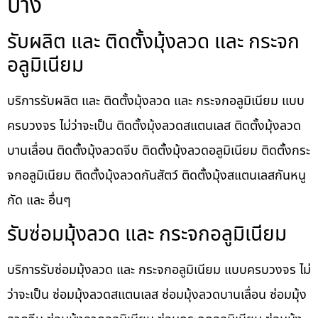
บ้าง
รับผลิต และ ติดตั้งมุ้งลวด และ กระจก
อลูมิเนียม
บริการรับผลิต และ ติดตั้งมุ้งลวด และ กระจกอลูมิเนียม แบบ
ครบวงจร ไม่ว่าจะเป็น ติดตั้งมุ้งลวดสแตนเลส ติดตั้งมุ้งลวด
บานเลื่อน ติดตั้งมุ้งลวดจีบ ติดตั้งมุ้งลวดอลูมิเนียม ติดตั้งกระ
จกอลูมิเนียม ติดตั้งมุ้งลวดกันสัตว์ ติดตั้งมุ้งสแตนเลสกันหนู
กัด และ อื่นๆ
รับซ่อมมุ้งลวด และ กระจกอลูมิเนียม
บริการรับซ่อมมุ้งลวด และ กระจกอลูมิเนียม แบบครบวงจร ไม่
ว่าจะเป็น ซ่อมมุ้งลวดสแตนเลส ซ่อมมุ้งลวดบานเลื่อน ซ่อมมุ้ง