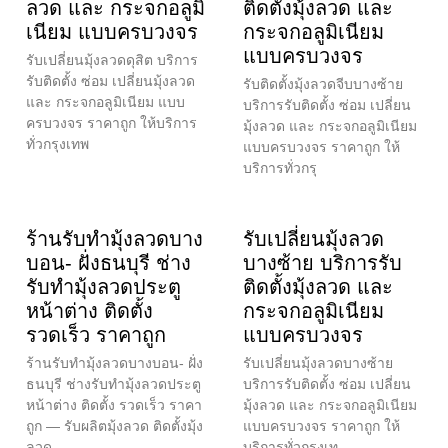
ลวด และ กระจกอลูมิ
ติดตั้งมุ้งลวด และ
เนียม แบบครบวงจร
กระจกอลูมิเนียม
แบบครบวงจร
รับเปลี่ยนมุ้งลวดดุสิต บริการ
รับติดตั้ง ซ่อม เปลี่ยนมุ้งลวด
รับติดตั้งมุ้งลวดจีบบางซ้าย
และ กระจกอลูมิเนียม แบบ
บริการรับติดตั้ง ซ่อม เปลี่ยน
ครบวงจร ราคาถูก ให้บริการ
มุ้งลวด และ กระจกอลูมิเนียม
ทั่วกรุงเทพ
แบบครบวงจร ราคาถูก ให้
บริการทั่วกรุ
ร้านรับทำมุ้งลวดบาง
รับเปลี่ยนมุ้งลวด
บอน- ฝั่งธนบุรี ช่าง
บางซ้าย บริการรับ
รับทำมุ้งลวดประตู
ติดตั้งมุ้งลวด และ
หน้าต่าง ติดตั้ง
กระจกอลูมิเนียม
รวดเร็ว ราคาถูก
แบบครบวงจร
ร้านรับทำมุ้งลวดบางบอน- ฝั่ง
รับเปลี่ยนมุ้งลวดบางซ้าย
ธนบุรี ช่างรับทำมุ้งลวดประตู
บริการรับติดตั้ง ซ่อม เปลี่ยน
หน้าต่าง ติดตั้ง รวดเร็ว ราคา
มุ้งลวด และ กระจกอลูมิเนียม
ถูก — รับผลิตมุ้งลวด ติดตั้งมุ้ง
แบบครบวงจร ราคาถูก ให้
ลวด
บริการทั่วกรุงเท