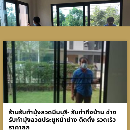
ร้านรับทำมุ้งลวดมีนบุรี- รับทำถึงบ้าน ช่าง
รับทำมุ้งลวดประตูหน้าต่าง ติดตั้ง รวดเร็ว
ราคาถูก