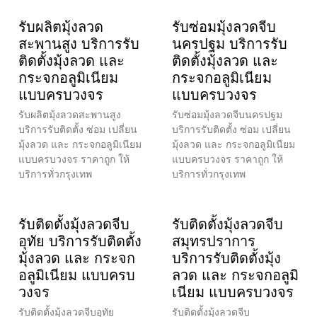
รับผลิตมุ้งลวด
รับซ่อมมุ้งลวดจีบ
สะพานสูง บริการรับ
นครปฐม บริการรับ
ติดตั้งมุ้งลวด และ
ติดตั้งมุ้งลวด และ
กระจกอลูมิเนียม
กระจกอลูมิเนียม
แบบครบวงจร
แบบครบวงจร
รับผลิตมุ้งลวดสะพานสูง
รับซ่อมมุ้งลวดจีบนครปฐม
บริการรับติดตั้ง ซ่อม เปลี่ยน
บริการรับติดตั้ง ซ่อม เปลี่ยน
มุ้งลวด และ กระจกอลูมิเนียม
มุ้งลวด และ กระจกอลูมิเนียม
แบบครบวงจร ราคาถูก ให้
แบบครบวงจร ราคาถูก ให้
บริการทั่วกรุงเทพ
บริการทั่วกรุงเทพ
รับติดตั้งมุ้งลวดจีบ
รับติดตั้งมุ้งลวดจีบ
อุทัย บริการรับติดตั้ง
สมุทรปราการ
มุ้งลวด และ กระจก
บริการรับติดตั้งมุ้ง
อลูมิเนียม แบบครบ
ลวด และ กระจกอลูมิ
วงจร
เนียม แบบครบวงจร
รับติดตั้งมุ้งลวดจีบอุทัย
รับติดตั้งมุ้งลวดจีบ