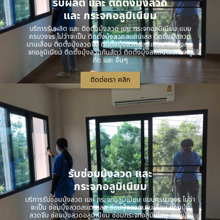
รับผลิต และ ติดตั้งมุ้งลวด
และ กระจกอลูมิเนียม
บริการรับผลิต และ ติดตั้งมุ้งลวด และ กระจกอลูมิเนียม แบบ
ครบวงจร ไม่ว่าจะเป็น ติดตั้งมุ้งลวดสแตนเลส ติดตั้งมุ้งลวด
บานเลื่อน ติดตั้งมุ้งลวดจีบ ติดตั้งมุ้งลวดอลูมิเนียม ติดตั้งกระ
จกอลูมิเนียม ติดตั้งมุ้งลวดกันสัตว์ ติดตั้งมุ้งสแตนเลสกันหนู
กัด และ อื่นๆ
ติดต่อเรา คลิก
รับซ่อมมุ้งลวด และ
กระจกอลูมิเนียม
บริการรับซ่อมมุ้งลวด และ กระจกอลูมิเนียม แบบครบวงจร ไม่ว่า
จะเป็น ซ่อมมุ้งลวดสแตนเลส ซ่อมมุ้งลวดบานเลื่อน ซ่อมมุ้ง
ลวดจีบ ซ่อมมุ้งลวดอลูมิเนียม ซ่อมกระจกอลูมิเนียม ซ่อมมุ้ง