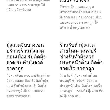
แบบครบวงจร ราคาถูก ให้
รับซ่อมมุ้งลวดนครปฐม
บริการจังหวัดปท
บริการรับติดตั้ง ซ่อม เปลี่ยน
มุ้งลวด และ กระจกอลูมิเนียม
แบบครบวงจร ราคาถูก ให้
บริการทั่วกรุงเทพ แล
มุ้งลวดจีบบางเขน
ร้านรับทำมุ้งลวด
บริการร้านมุ้งลวด
สายไหม- นนทบุรี
ดอนเมือง รับติดมุ้ง
ช่างรับทำมุ้งลวด
ลวด รับทำมุ้งลวด
ประตูหน้าต่าง ติดตั้ง
ราคาถูก
รวดเร็ว ราคาถูก
มุ้งลวดจีบบางเขน บริการร้าน
ร้านรับทำมุ้งลวดสายไหม-
มุ้งลวดดอนเมือง รับติดตั้งมุ้ง
นนทบุรี ช่างรับทำมุ้งลวด
ลวด รับทำมุ้งลวด รับติดตั้ง
ประตูหน้าต่าง ติดตั้ง รวดเร็ว
กระจกอลูมิเนียม แบบครบ
ราคาถูก — รับผลิตมุ้งลวด ติด
วงจร ราคาถูก ม
ตั้งมุ้งลวด แบ