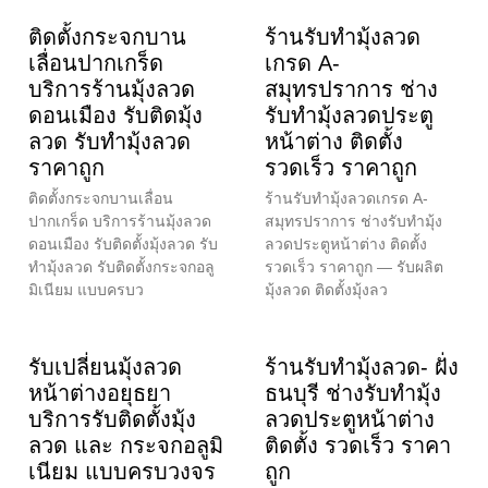
ติดตั้งกระจกบาน
ร้านรับทำมุ้งลวด
เลื่อนปากเกร็ด
เกรด A-
บริการร้านมุ้งลวด
สมุทรปราการ ช่าง
ดอนเมือง รับติดมุ้ง
รับทำมุ้งลวดประตู
ลวด รับทำมุ้งลวด
หน้าต่าง ติดตั้ง
ราคาถูก
รวดเร็ว ราคาถูก
ติดตั้งกระจกบานเลื่อน
ร้านรับทำมุ้งลวดเกรด A-
ปากเกร็ด บริการร้านมุ้งลวด
สมุทรปราการ ช่างรับทำมุ้ง
ดอนเมือง รับติดตั้งมุ้งลวด รับ
ลวดประตูหน้าต่าง ติดตั้ง
ทำมุ้งลวด รับติดตั้งกระจกอลู
รวดเร็ว ราคาถูก — รับผลิต
มิเนียม แบบครบว
มุ้งลวด ติดตั้งมุ้งลว
รับเปลี่ยนมุ้งลวด
ร้านรับทำมุ้งลวด- ฝั่ง
หน้าต่างอยุธยา
ธนบุรี ช่างรับทำมุ้ง
บริการรับติดตั้งมุ้ง
ลวดประตูหน้าต่าง
ลวด และ กระจกอลูมิ
ติดตั้ง รวดเร็ว ราคา
เนียม แบบครบวงจร
ถูก