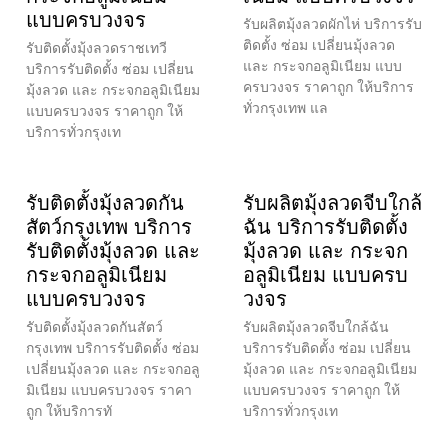
แบบครบวงจร
รับผลิตมุ้งลวดผักไห่ บริการรับ
ติดตั้ง ซ่อม เปลี่ยนมุ้งลวด
รับติดตั้งมุ้งลวดราชเทวี
และ กระจกอลูมิเนียม แบบ
บริการรับติดตั้ง ซ่อม เปลี่ยน
ครบวงจร ราคาถูก ให้บริการ
มุ้งลวด และ กระจกอลูมิเนียม
ทั่วกรุงเทพ แล
แบบครบวงจร ราคาถูก ให้
บริการทั่วกรุงเท
รับติดตั้งมุ้งลวดกัน
รับผลิตมุ้งลวดจีบใกล้
สัตว์กรุงเทพ บริการ
ฉัน บริการรับติดตั้ง
รับติดตั้งมุ้งลวด และ
มุ้งลวด และ กระจก
กระจกอลูมิเนียม
อลูมิเนียม แบบครบ
แบบครบวงจร
วงจร
รับติดตั้งมุ้งลวดกันสัตว์
รับผลิตมุ้งลวดจีบใกล้ฉัน
กรุงเทพ บริการรับติดตั้ง ซ่อม
บริการรับติดตั้ง ซ่อม เปลี่ยน
เปลี่ยนมุ้งลวด และ กระจกอลู
มุ้งลวด และ กระจกอลูมิเนียม
มิเนียม แบบครบวงจร ราคา
แบบครบวงจร ราคาถูก ให้
ถูก ให้บริการทั
บริการทั่วกรุงเท