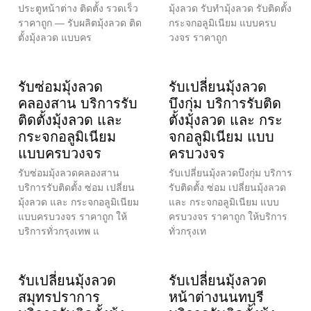
ประตูหน้าต่าง ติดตั้ง รวดเร็ว
มุ้งลวด รับทำมุ้งลวด รับติดตั้ง
ราคาถูก — รับผลิตมุ้งลวด ติด
กระจกอลูมิเนียม แบบครบ
ตั้งมุ้งลวด แบบคร
วงจร ราคาถูก
รับซ่อมมุ้งลวด
รับเปลี่ยนมุ้งลวด
คลองสาน บริการรับ
บึงกุ่ม บริการรับติด
ติดตั้งมุ้งลวด และ
ตั้งมุ้งลวด และ กระ
กระจกอลูมิเนียม
จกอลูมิเนียม แบบ
แบบครบวงจร
ครบวงจร
รับซ่อมมุ้งลวดคลองสาน
รับเปลี่ยนมุ้งลวดบึงกุ่ม บริการ
บริการรับติดตั้ง ซ่อม เปลี่ยน
รับติดตั้ง ซ่อม เปลี่ยนมุ้งลวด
มุ้งลวด และ กระจกอลูมิเนียม
และ กระจกอลูมิเนียม แบบ
แบบครบวงจร ราคาถูก ให้
ครบวงจร ราคาถูก ให้บริการ
บริการทั่วกรุงเทพ แ
ทั่วกรุงเท
รับเปลี่ยนมุ้งลวด
รับเปลี่ยนมุ้งลวด
สมุทรปราการ
หน้าต่างนนทบุรี