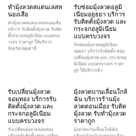
ทำมุ้งลวดสแตนเลสห
รับซ่อมมุ้งลวดอลูมิ
นองเสือ
เนียมอยุธยา บริการ
รับติดตั้งมุ้งลวด และ
ทำมุ้งลวดสแตนเลสหนองเสือ
กระจกอลูมิเนียม
บริการ รับติดตั้งมุ้งลวด รับติด
แบบครบวงจร
ตั้งกระจกอลูมิเนียม แบบครบ
วงจร ราคาถูก ให้บริการ
รับซ่อมมุ้งลวดอลูมิเนียม
จังหวัดปทุมธานี
อยุธยา บริการรับติดตั้ง ซ่อม
เปลี่ยนมุ้งลวด และ กระจกอลู
มิเนียม แบบครบวงจร ราคา
ถูก ให้บริการทั่ว
รับเปลี่ยนมุ้งลวด
มุ้งลวดบานเลื่อนใกล้
จอมทอง บริการรับ
ฉัน บริการร้านมุ้ง
ติดตั้งมุ้งลวด และ
ลวดดอนเมือง รับติด
กระจกอลูมิเนียม
มุ้งลวด รับทำมุ้งลวด
แบบครบวงจร
ราคาถูก
รับเปลี่ยนมุ้งลวดจอมทอง
มุ้งลวดบานเลื่อนใกล้ฉัน
บริการรับติดตั้ง ซ่อม เปลี่ยน
บริการร้านมุ้งลวดดอนเมือง