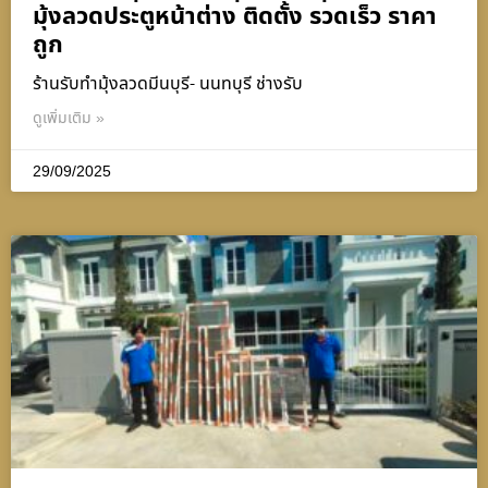
มุ้งลวดประตูหน้าต่าง ติดตั้ง รวดเร็ว ราคา
ถูก
ร้านรับทำมุ้งลวดมีนบุรี- นนทบุรี ช่างรับ
ดูเพิ่มเติม »
29/09/2025