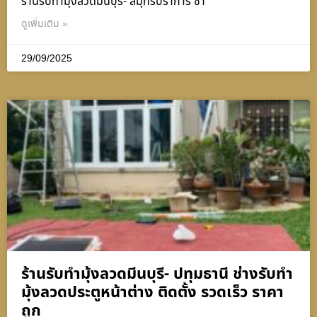
ร้านรับทำมุ้งลวดมีนบุรี- สมุทรปราการ ช่า
ดูเพิ่มเติม »
29/09/2025
ร้านรับทำมุ้งลวดมีนบุรี- ปทุมธานี ช่างรับทำ
มุ้งลวดประตูหน้าต่าง ติดตั้ง รวดเร็ว ราคา
ถูก