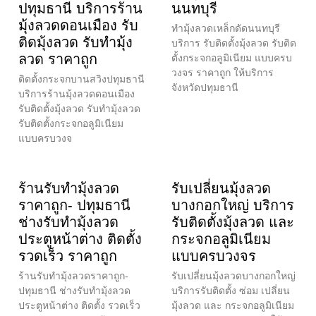
ปทุมธานี บริการร้าน
นนทบุรี
มุ้งลวดดอนเมือง รับ
ทำมุ้งลวดเหล็กดัดนนทบุรี
ติดมุ้งลวด รับทำมุ้ง
บริการ รับติดตั้งมุ้งลวด รับติด
ลวด ราคาถูก
ตั้งกระจกอลูมิเนียม แบบครบ
วงจร ราคาถูก ให้บริการ
ติดตั้งกระจกบานสวิงปทุมธานี
จังหวัดปทุมธานี
บริการร้านมุ้งลวดดอนเมือง
รับติดตั้งมุ้งลวด รับทำมุ้งลวด
รับติดตั้งกระจกอลูมิเนียม
แบบครบวงจ
ร้านรับทำมุ้งลวด
รับเปลี่ยนมุ้งลวด
ราคาถูก- ปทุมธานี
บางกอกใหญ่ บริการ
ช่างรับทำมุ้งลวด
รับติดตั้งมุ้งลวด และ
ประตูหน้าต่าง ติดตั้ง
กระจกอลูมิเนียม
รวดเร็ว ราคาถูก
แบบครบวงจร
ร้านรับทำมุ้งลวดราคาถูก-
รับเปลี่ยนมุ้งลวดบางกอกใหญ่
ปทุมธานี ช่างรับทำมุ้งลวด
บริการรับติดตั้ง ซ่อม เปลี่ยน
ประตูหน้าต่าง ติดตั้ง รวดเร็ว
มุ้งลวด และ กระจกอลูมิเนียม