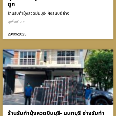
ถูก
ร้านรับทำมุ้งลวดมีนบุรี- ฝั่งธนบุรี ช่าง
ดูเพิ่มเติม »
29/09/2025
ร้านรับทำมุ้งลวดมีนบุรี- นนทบุรี ช่างรับทำ