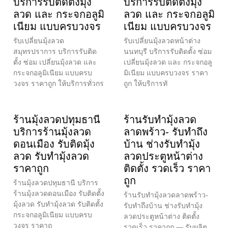
บริการรับติดตั้งมุ้ง
บริการรับติดตั้งมุ้ง
ลวด และ กระจกอลูมิ
ลวด และ กระจกอลูมิ
เนียม แบบครบวงจร
เนียม แบบครบวงจร
รับเปลี่ยนมุ้งลวด
รับเปลี่ยนมุ้งลวดหน้าต่าง
สมุทรปราการ บริการรับติด
นนทบุรี บริการรับติดตั้ง ซ่อม
ตั้ง ซ่อม เปลี่ยนมุ้งลวด และ
เปลี่ยนมุ้งลวด และ กระจกอลู
กระจกอลูมิเนียม แบบครบ
มิเนียม แบบครบวงจร ราคา
วงจร ราคาถูก ให้บริการทั่วกร
ถูก ให้บริการทั
ร้านมุ้งลวดปทุมธานี
ร้านรับทำมุ้งลวด
บริการร้านมุ้งลวด
ลาดพร้าว- รับทำถึง
ดอนเมือง รับติดมุ้ง
บ้าน ช่างรับทำมุ้ง
ลวด รับทำมุ้งลวด
ลวดประตูหน้าต่าง
ราคาถูก
ติดตั้ง รวดเร็ว ราคา
ถูก
ร้านมุ้งลวดปทุมธานี บริการ
ร้านมุ้งลวดดอนเมือง รับติดตั้ง
ร้านรับทำมุ้งลวดลาดพร้าว-
มุ้งลวด รับทำมุ้งลวด รับติดตั้ง
รับทำถึงบ้าน ช่างรับทำมุ้ง
กระจกอลูมิเนียม แบบครบ
ลวดประตูหน้าต่าง ติดตั้ง
วงจร ราคาถู
รวดเร็ว ราคาถูก — รับผลิต