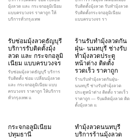
มุ้งลวด และ กระจกอลูมิเนียม
รับติดตั้งมุ้งลวด รับทำมุ้งลวด
แบบครบวงจร ราคาถูก ให้
รับติดตั้งกระจกอลูมิเนียม
บริการทั่วกรุงเทพ
แบบครบวงจร รา
รับซ่อมมุ้งลวดธัญบุรี
ร้านรับทำมุ้งลวดกัน
บริการรับติดตั้งมุ้ง
ฝุ่น- นนทบุรี ช่างรับ
ลวด และ กระจกอลูมิ
ทำมุ้งลวดประตู
เนียม แบบครบวงจร
หน้าต่าง ติดตั้ง
รวดเร็ว ราคาถูก
รับซ่อมมุ้งลวดธัญบุรี บริการ
รับติดตั้ง ซ่อม เปลี่ยนมุ้งลวด
ร้านรับทำมุ้งลวดกันฝุ่น-
และ กระจกอลูมิเนียม แบบ
นนทบุรี ช่างรับทำมุ้งลวด
ครบวงจร ราคาถูก ให้บริการ
ประตูหน้าต่าง ติดตั้ง รวดเร็ว
ทั่วกรุงเทพ แ
ราคาถูก — รับผลิตมุ้งลวด ติด
ตั้งมุ้งลวด แ
กระจกอลูมิเนียม
ทำมุ้งลวดนนทบุรี
ปทุมธานี
บริการร้านมุ้งลวด