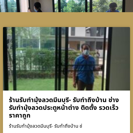
ร้านรับทำมุ้งลวดมีนบุรี- รับทำถึงบ้าน ช่าง
รับทำมุ้งลวดประตูหน้าต่าง ติดตั้ง รวดเร็ว
ราคาถูก
ร้านรับทำมุ้งลวดมีนบุรี- รับทำถึงบ้าน ช่