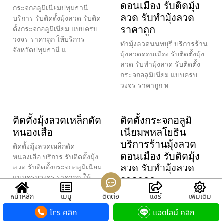
ดอนเมือง รับติดมุ้ง
กระจกอลูมิเนียมปทุมธานี
ลวด รับทำมุ้งลวด
บริการ รับติดตั้งมุ้งลวด รับติด
ราคาถูก
ตั้งกระจกอลูมิเนียม แบบครบ
วงจร ราคาถูก ให้บริการ
ทำมุ้งลวดนนทบุรี บริการร้าน
จังหวัดปทุมธานี แ
มุ้งลวดดอนเมือง รับติดตั้งมุ้ง
ลวด รับทำมุ้งลวด รับติดตั้ง
กระจกอลูมิเนียม แบบครบ
วงจร ราคาถูก ท
ติดตั้งมุ้งลวดเหล็กดัด
ติดตั้งกระจกอลูมิ
หนองเสือ
เนียมพหลโยธิน
บริการร้านมุ้งลวด
ติดตั้งมุ้งลวดเหล็กดัด
ดอนเมือง รับติดมุ้ง
หนองเสือ บริการ รับติดตั้งมุ้ง
ลวด รับทำมุ้งลวด
ลวด รับติดตั้งกระจกอลูมิเนียม
แบบครบวงจร ราคาถูก ให้
ราคาถูก
บริการจังหวัดปทุ
ติดตั้งกระจกอลูมิเนียม
หน้าหลัก
เมนู
ติดต่อ
แชร์
เพิ่มเติม
พหลโยธิน บริการร้านมุ้งลวด
โทร คลิก
แอดไลน์ คลิก
ดอนเมือง รับติดตั้งมุ้งลวด รับ