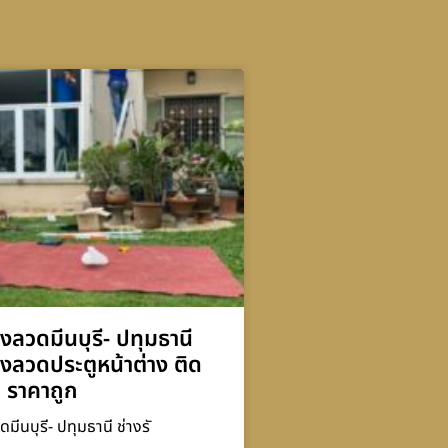
ุ้งลวดมีนบุรี- ปทุมธานี
ุ้งลวดประตูหน้าต่าง ติด
ว ราคาถูก
ดมีนบุรี- ปทุมธานี ช่างรั