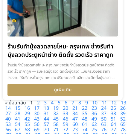
ร้านรับทำมุ้งลวดสายไหม- กรุงเทพ ช่างรับทำ
มุ้งลวดประตูหน้าต่าง ติดตั้ง รวดเร็ว ราคาถูก
ร้านรับทำมุ้งลวดสายไหม- กรุงเทพ ช่างรับทำมุ้งลวดประตูหน้าต่าง ติดตั้ง
รวดเร็ว ราคาถูก — รับผลิตมุ้งลวด ติดตั้งมุ้งลวด แบบครบวงจร ราคา
โรงงาน ให้บริการทั่วกรุงเทพ และ ปริมณฑล รับผลิต และ ติดตั้งมุ้งลวด …
ดูเพิ่มเติม
« ย้อนกลับ
1
2
3
4
5
6
7
8
9
10
11
12
13
14
15
16
17
18
19
20
21
22
23
24
25
26
27
28
29
30
31
32
33
34
35
36
37
38
39
40
41
42
43
44
45
46
47
48
49
50
51
52
53
54
55
56
57
58
59
60
61
62
63
64
65
66
67
68
69
70
71
72
73
74
75
76
77
78