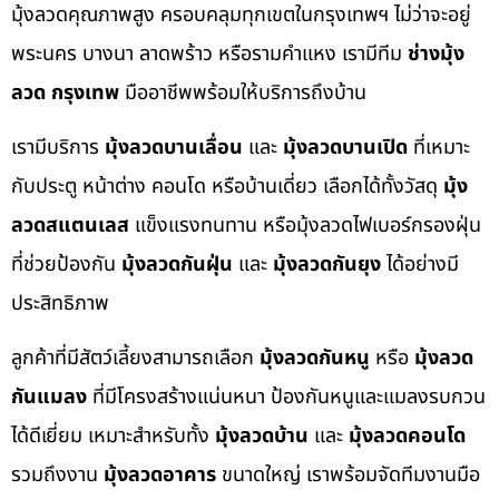
มุ้งลวดคุณภาพสูง ครอบคลุมทุกเขตในกรุงเทพฯ ไม่ว่าจะอยู่
พระนคร บางนา ลาดพร้าว หรือรามคำแหง เรามีทีม
ช่างมุ้ง
ลวด กรุงเทพ
มืออาชีพพร้อมให้บริการถึงบ้าน
เรามีบริการ
มุ้งลวดบานเลื่อน
และ
มุ้งลวดบานเปิด
ที่เหมาะ
กับประตู หน้าต่าง คอนโด หรือบ้านเดี่ยว เลือกได้ทั้งวัสดุ
มุ้ง
ลวดสแตนเลส
แข็งแรงทนทาน หรือมุ้งลวดไฟเบอร์กรองฝุ่น
ที่ช่วยป้องกัน
มุ้งลวดกันฝุ่น
และ
มุ้งลวดกันยุง
ได้อย่างมี
ประสิทธิภาพ
ลูกค้าที่มีสัตว์เลี้ยงสามารถเลือก
มุ้งลวดกันหนู
หรือ
มุ้งลวด
กันแมลง
ที่มีโครงสร้างแน่นหนา ป้องกันหนูและแมลงรบกวน
ได้ดีเยี่ยม เหมาะสำหรับทั้ง
มุ้งลวดบ้าน
และ
มุ้งลวดคอนโด
รวมถึงงาน
มุ้งลวดอาคาร
ขนาดใหญ่ เราพร้อมจัดทีมงานมือ